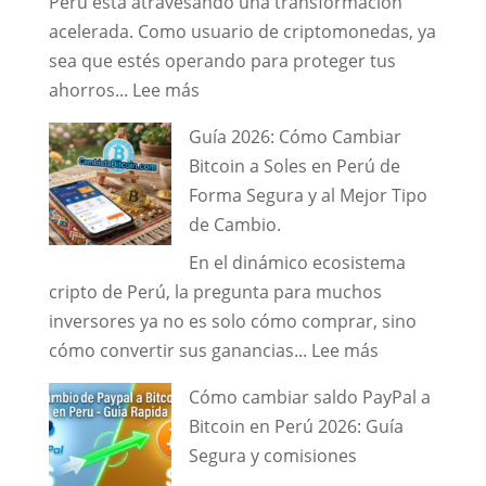
Perú está atravesando una transformación
Gestión
acelerada. Como usuario de criptomonedas, ya
y
sea que estés operando para proteger tus
Cambio
:
ahorros...
Lee más
Seguro
Guía
Guía 2026: Cómo Cambiar
Maestra:
Bitcoin a Soles en Perú de
Cómo
Forma Segura y al Mejor Tipo
Optimizar
de Cambio.
y
En el dinámico ecosistema
Asegurar
cripto de Perú, la pregunta para muchos
tus
inversores ya no es solo cómo comprar, sino
Operaciones
:
cómo convertir sus ganancias...
Lee más
de
Guía
Criptomonedas
Cómo cambiar saldo PayPal a
2026:
en
Bitcoin en Perú 2026: Guía
Cómo
Perú
Segura y comisiones
Cambiar