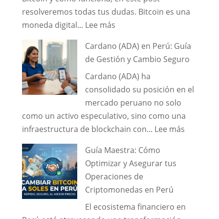
resolveremos todas tus dudas. Bitcoin es una
:
moneda digital...
Lee más
¿Qué
Cardano (ADA) en Perú: Guía
es
de Gestión y Cambio Seguro
el
Cardano (ADA) ha
Bitcoin
consolidado su posición en el
y
mercado peruano no solo
cómo
como un activo especulativo, sino como una
funciona?
:
infraestructura de blockchain con...
Lee más
Cardano
Guía Maestra: Cómo
(ADA)
Optimizar y Asegurar tus
en
Operaciones de
Perú:
Criptomonedas en Perú
Guía
El ecosistema financiero en
de