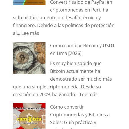
Convertir saldo de PayPal en
Bitcoin
criptomonedas en Perú ha
a
sido históricamente un desafío técnico y
Soles
financiero. Debido a las políticas de protección
en
:
al...
Lee más
Perú
Cómo
de
Como cambiar Bitcoin y USDT
cambiar
Forma
en Lima [2026]
saldo
Segura
Es muy bien sabido que
PayPal
y
Bitcoin actualmente ha
a
al
demostrado ser mucho más
Bitcoin
Mejor
que una simple criptomoneda. Desde su
en
Tipo
:
creación en 2009, ha ganado...
Lee más
Perú
de
Como
2026:
Cambio.
Cómo convertir
cambiar
Guía
Criptomonedas y Bitcoins a
Bitcoin
Segura
Soles: Guía práctica y
y
y