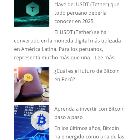
clave del USDT (Tether) que
dónde
PERU
todo peruano debería
comprar
conocer en 2025
criptomonedas
El USDT (Tether) se ha
en
convertido en la moneda digital más utilizada
Perú?
en América Latina. Para los peruanos,
:
representa mucho más que una...
Lee más
Guía
¿Cuál es el futuro de Bitcoin
completa:
en Perú?
7
beneficios
clave
del
Aprenda a invertir con Bitcoin
USDT
paso a paso
(Tether)
En los últimos años, Bitcoin
que
ha emergido como una de las