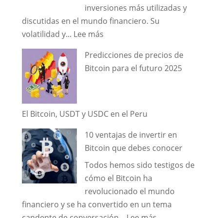
todo
inversiones más utilizadas y
peruano
discutidas en el mundo financiero. Su
debería
:
volatilidad y...
Lee más
conocer
Aprenda
Predicciones de precios de
en
a
Bitcoin para el futuro 2025
2025
invertir
con
Bitcoin
paso
El Bitcoin, USDT y USDC en el Peru
a
10 ventajas de invertir en
paso
Bitcoin que debes conocer
Todos hemos sido testigos de
cómo el Bitcoin ha
revolucionado el mundo
financiero y se ha convertido en un tema
:
candente de conversación...
Lee más