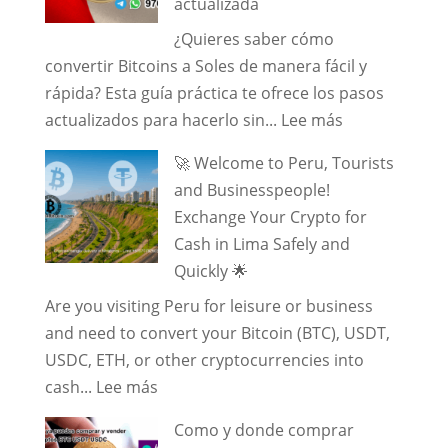
actualizada
USDT
comisiones
¿Quieres saber cómo
en
convertir Bitcoins a Soles de manera fácil y
Lima
rápida? Esta guía práctica te ofrece los pasos
[2026]
:
actualizados para hacerlo sin...
Lee más
Cómo
🚀 Welcome to Peru, Tourists
convertir
and Businesspeople!
Criptomoned
Exchange Your Crypto for
y
Cash in Lima Safely and
Bitcoins
Quickly 🌟
a
Are you visiting Peru for leisure or business
Soles:
and need to convert your Bitcoin (BTC), USDT,
Guía
USDC, ETH, or other cryptocurrencies into
práctica
:
cash...
Lee más
y
🚀
actualizada
Como y donde comprar
Welcome