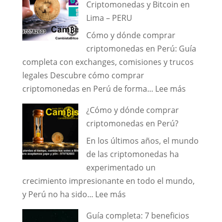
Criptomonedas y Bitcoin en
to
Lima – PERU
Peru,
Cómo y dónde comprar
Tourists
criptomonedas en Perú: Guía
and
completa con exchanges, comisiones y trucos
Businesspeople!
legales Descubre cómo comprar
Exchange
:
criptomonedas en Perú de forma...
Lee más
Your
Como
Crypto
¿Cómo y dónde comprar
y
for
criptomonedas en Perú?
donde
Cash
En los últimos años, el mundo
comprar
in
de las criptomonedas ha
Criptomo
Lima
experimentado un
y
Safely
crecimiento impresionante en todo el mundo,
Bitcoin
and
:
y Perú no ha sido...
Lee más
en
Quickly
¿Cómo
Lima
🌟
Guía completa: 7 beneficios
y
–