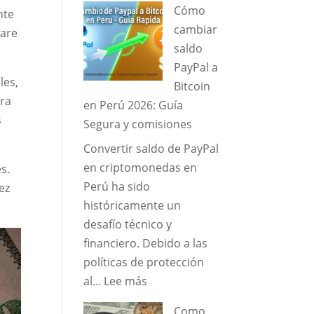
Cómo
nte
2026:
cambiar
ware
Cómo
saldo
Cambiar
PayPal a
Bitcoin
les,
Bitcoin
a
era
en Perú 2026: Guía
Soles
s
Segura y comisiones
en
Convertir saldo de PayPal
Perú
en criptomonedas en
de
s.
Perú ha sido
Forma
ez
históricamente un
Segura
desafío técnico y
y
financiero. Debido a las
al
políticas de protección
Mejor
:
al...
Lee más
Tipo
Cómo
de
Como