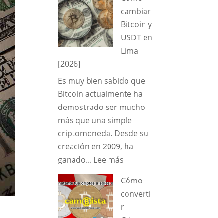
cambiar
Cambio.
cambiar
saldo
Bitcoin y
PayPal
USDT en
a
Lima
Bitcoin
[2026]
en
Es muy bien sabido que
Perú
Bitcoin actualmente ha
2026:
demostrado ser mucho
Guía
más que una simple
Segura
criptomoneda. Desde su
y
creación en 2009, ha
comisiones
:
ganado...
Lee más
Como
Cómo
cambiar
converti
Bitcoin
r
y