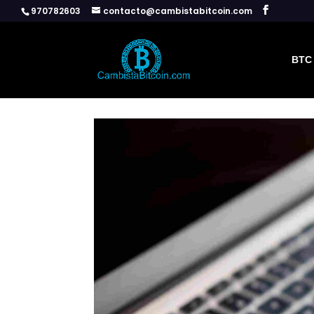
970782603
contacto@cambistabitcoin.com
BTC 