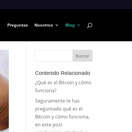
Preguntas
Nosotros
Blog
Buscar
Contenido Relacionado
¿Qué es el Bitcoin y cómo
funciona?
Seguramente te has
preguntado qué es el
Bitcoin y cómo funciona,
en este post