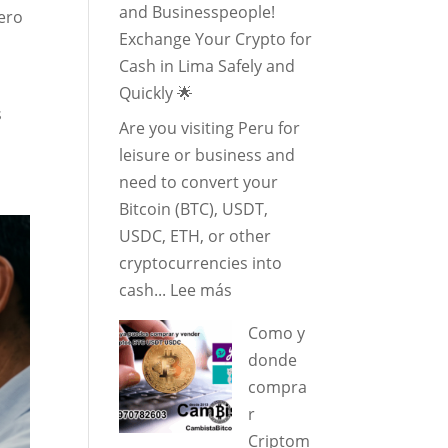
and Businesspeople!
nero
Soles:
Exchange Your Crypto for
Guía
Cash in Lima Safely and
práctica
Quickly 🌟
y
s
Are you visiting Peru for
actualizada
leisure or business and
need to convert your
Bitcoin (BTC), USDT,
USDC, ETH, or other
cryptocurrencies into
:
cash...
Lee más
🚀
Como y
Welcome
donde
to
compra
Peru,
r
Tourists
Criptom