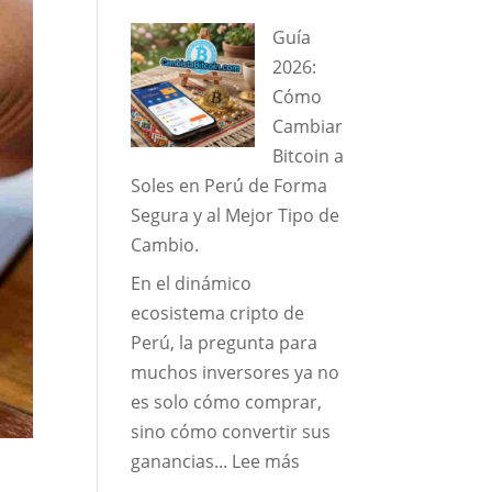
Guía
Guía
Maestra:
2026:
Cómo
Cómo
Optimizar
Cambiar
y
Bitcoin a
Asegurar
Soles en Perú de Forma
tus
Segura y al Mejor Tipo de
Operaciones
Cambio.
de
En el dinámico
Criptomonedas
ecosistema cripto de
en
Perú, la pregunta para
Perú
muchos inversores ya no
es solo cómo comprar,
sino cómo convertir sus
:
ganancias...
Lee más
Guía