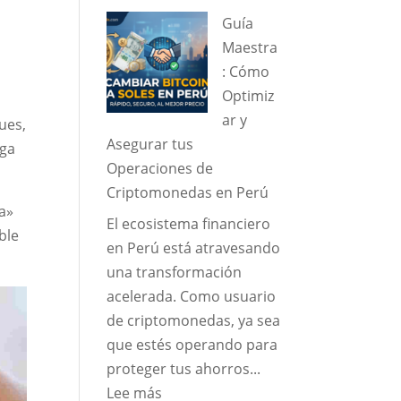
Cardano
Guía
(ADA)
Maestra
en
: Cómo
Perú:
Optimiz
Guía
ar y
ues,
de
Asegurar tus
ega
Gestión
Operaciones de
y
Criptomonedas en Perú
Cambio
a»
El ecosistema financiero
Seguro
ble
en Perú está atravesando
una transformación
acelerada. Como usuario
de criptomonedas, ya sea
que estés operando para
proteger tus ahorros...
:
Lee más