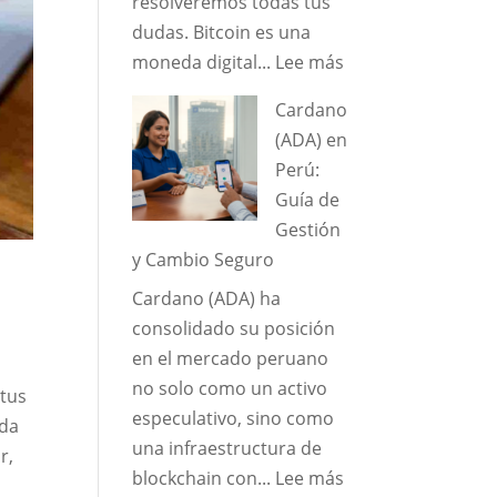
resolveremos todas tus
dudas. Bitcoin es una
:
moneda digital...
Lee más
¿Qué
Cardano
es
(ADA) en
el
Perú:
Bitcoin
Guía de
y
Gestión
cómo
y Cambio Seguro
funciona?
Cardano (ADA) ha
consolidado su posición
en el mercado peruano
no solo como un activo
 tus
especulativo, sino como
eda
una infraestructura de
r,
:
blockchain con...
Lee más