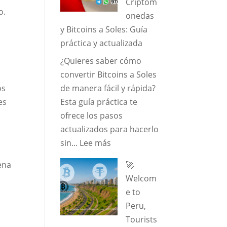
Criptom
USDT
o.
onedas
en
y Bitcoins a Soles: Guía
Lima
práctica y actualizada
[2026]
¿Quieres saber cómo
convertir Bitcoins a Soles
os
de manera fácil y rápida?
es
Esta guía práctica te
ofrece los pasos
actualizados para hacerlo
:
sin...
Lee más
Cómo
ena
🚀
convertir
Welcom
Criptomonedas
e to
y
Peru,
Bitcoins
Tourists
a