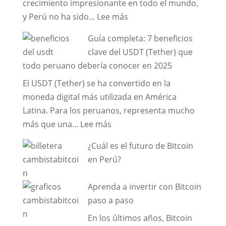
crecimiento impresionante en todo el mundo,
y
Safely
:
y Perú no ha sido...
Lee más
Bitcoin
and
¿Cómo
en
Quickly
Guía completa: 7 beneficios
y
Lima
🌟
clave del USDT (Tether) que
dónde
–
todo peruano debería conocer en 2025
comprar
PERU
El USDT (Tether) se ha convertido en la
criptomonedas
moneda digital más utilizada en América
en
Latina. Para los peruanos, representa mucho
Perú?
:
más que una...
Lee más
Guía
¿Cuál es el futuro de Bitcoin
completa:
en Perú?
7
beneficios
Aprenda a invertir con Bitcoin
clave
paso a paso
del
En los últimos años, Bitcoin
USDT