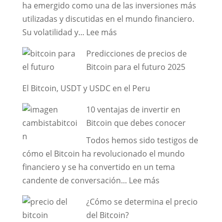
ha emergido como una de las inversiones más
(Tether)
utilizadas y discutidas en el mundo financiero.
que
:
Su volatilidad y...
Lee más
todo
Aprenda
peruano
Predicciones de precios de
a
debería
Bitcoin para el futuro 2025
invertir
conocer
con
en
El Bitcoin, USDT y USDC en el Peru
Bitcoin
2025
10 ventajas de invertir en
paso
Bitcoin que debes conocer
a
paso
Todos hemos sido testigos de
cómo el Bitcoin ha revolucionado el mundo
financiero y se ha convertido en un tema
:
candente de conversación...
Lee más
10
¿Cómo se determina el precio
ventajas
del Bitcoin?
de