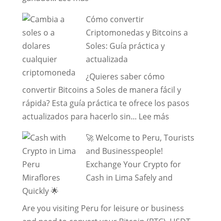
Como
Perú
Cómo convertir
cambiar
2026:
Criptomonedas y Bitcoins a
Bitcoin
Guía
Soles: Guía práctica y
y
Segura
actualizada
USDT
y
¿Quieres saber cómo
en
comisiones
convertir Bitcoins a Soles de manera fácil y
Lima
rápida? Esta guía práctica te ofrece los pasos
[2026]
:
actualizados para hacerlo sin...
Lee más
Cómo
🚀 Welcome to Peru, Tourists
convertir
and Businesspeople!
Criptomoned
Exchange Your Crypto for
y
Cash in Lima Safely and
Bitcoins
Quickly 🌟
a
Are you visiting Peru for leisure or business
Soles: