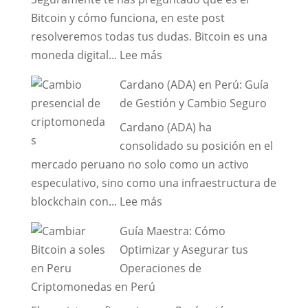
Bitcoin y cómo funciona, en este post
resolveremos todas tus dudas. Bitcoin es una
:
moneda digital...
Lee más
¿Qué
Cardano (ADA) en Perú: Guía
es
de Gestión y Cambio Seguro
el
Cardano (ADA) ha
Bitcoin
consolidado su posición en el
y
mercado peruano no solo como un activo
cómo
especulativo, sino como una infraestructura de
funciona?
:
blockchain con...
Lee más
Cardano
Guía Maestra: Cómo
(ADA)
Optimizar y Asegurar tus
en
Operaciones de
Perú:
Criptomonedas en Perú
Guía