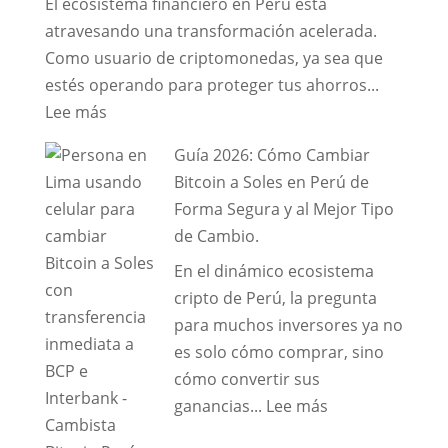
El ecosistema financiero en Perú está
de
atravesando una transformación acelerada.
Gestión
Como usuario de criptomonedas, ya sea que
y
estés operando para proteger tus ahorros...
Cambio
:
Lee más
Seguro
Guía
Guía 2026: Cómo Cambiar
Maestra:
Bitcoin a Soles en Perú de
Cómo
Forma Segura y al Mejor Tipo
Optimizar
de Cambio.
y
En el dinámico ecosistema
Asegurar
cripto de Perú, la pregunta
tus
para muchos inversores ya no
Operaciones
es solo cómo comprar, sino
de
cómo convertir sus
Criptomonedas
:
ganancias...
Lee más
en
Guía
Perú