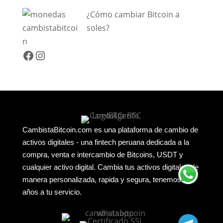
invertir
¿Cómo cambiar Bitcoin a
en
soles?
Bitcoin
que
Facebook
Instagram
debes
conocer
CambistaBitcoin.com es una plataforma de cambio de
activos digitales - una fintech peruana dedicada a la
compra, venta e intercambio de Bitcoins, USDT y
cualquier activo digital. Cambia tus activos digitales de
manera personalizada, rapida y segura, tenemos 12
años a tu servicio.