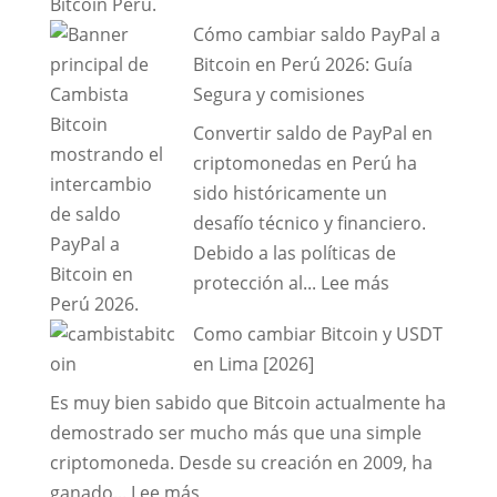
2026:
Cómo cambiar saldo PayPal a
Cómo
Bitcoin en Perú 2026: Guía
Cambiar
Segura y comisiones
Bitcoin
a
Convertir saldo de PayPal en
Soles
criptomonedas en Perú ha
en
sido históricamente un
Perú
desafío técnico y financiero.
de
Debido a las políticas de
Forma
:
protección al...
Lee más
Segura
Cómo
Como cambiar Bitcoin y USDT
y
cambiar
en Lima [2026]
al
saldo
Mejor
PayPal
Es muy bien sabido que Bitcoin actualmente ha
Tipo
a
demostrado ser mucho más que una simple
de
Bitcoin
criptomoneda. Desde su creación en 2009, ha
:
Cambio.
en
ganado...
Lee más