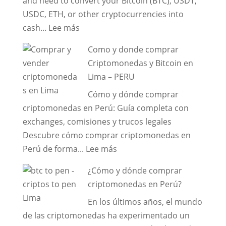
and need to convert your Bitcoin (BTC), USDT,
Guía
USDC, ETH, or other cryptocurrencies into
práctica
:
cash...
Lee más
y
🚀
actualizada
Como y donde comprar
Welcome
Criptomonedas y Bitcoin en
to
Lima – PERU
Peru,
Cómo y dónde comprar
Tourists
criptomonedas en Perú: Guía completa con
and
exchanges, comisiones y trucos legales
Businesspeople!
Descubre cómo comprar criptomonedas en
Exchange
:
Perú de forma...
Lee más
Your
Como
Crypto
¿Cómo y dónde comprar
y
for
criptomonedas en Perú?
donde
Cash
En los últimos años, el mundo
comprar
in
de las criptomonedas ha experimentado un
Criptomonedas
Lima