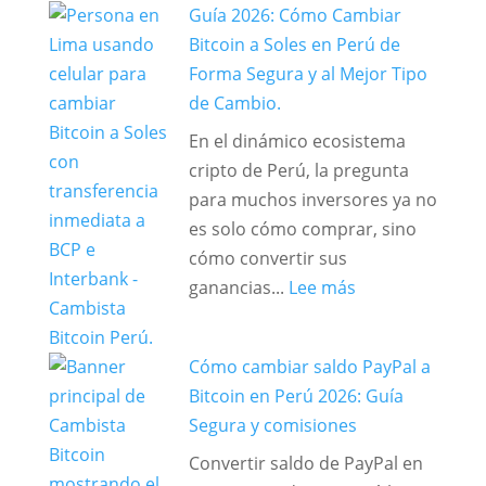
Guía 2026: Cómo Cambiar
Maestra:
Bitcoin a Soles en Perú de
Cómo
Forma Segura y al Mejor Tipo
Optimizar
de Cambio.
y
En el dinámico ecosistema
Asegurar
cripto de Perú, la pregunta
tus
para muchos inversores ya no
Operaciones
es solo cómo comprar, sino
de
cómo convertir sus
Criptomonedas
:
ganancias...
Lee más
en
Guía
Perú
2026:
Cómo cambiar saldo PayPal a
Cómo
Bitcoin en Perú 2026: Guía
Cambiar
Segura y comisiones
Bitcoin
a
Convertir saldo de PayPal en