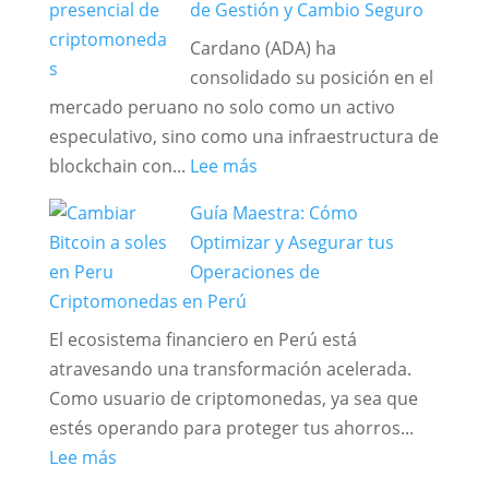
de Gestión y Cambio Seguro
el
Cardano (ADA) ha
Bitcoin
consolidado su posición en el
y
mercado peruano no solo como un activo
cómo
especulativo, sino como una infraestructura de
funciona?
:
blockchain con...
Lee más
Cardano
Guía Maestra: Cómo
(ADA)
Optimizar y Asegurar tus
en
Operaciones de
Perú:
Criptomonedas en Perú
Guía
El ecosistema financiero en Perú está
de
atravesando una transformación acelerada.
Gestión
Como usuario de criptomonedas, ya sea que
y
estés operando para proteger tus ahorros...
Cambio
:
Lee más
Seguro
Guía