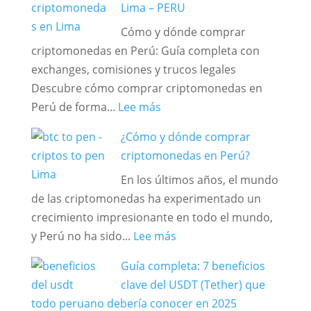
Lima – PERU
Peru,
Cómo y dónde comprar
Tourists
criptomonedas en Perú: Guía completa con
and
exchanges, comisiones y trucos legales
Businesspeople!
Descubre cómo comprar criptomonedas en
Exchange
:
Perú de forma...
Lee más
Your
Como
Crypto
¿Cómo y dónde comprar
y
for
criptomonedas en Perú?
donde
Cash
En los últimos años, el mundo
comprar
in
de las criptomonedas ha experimentado un
Criptomonedas
Lima
crecimiento impresionante en todo el mundo,
y
Safely
:
y Perú no ha sido...
Lee más
Bitcoin
and
¿Cómo
en
Quickly
Guía completa: 7 beneficios
y
Lima
🌟
clave del USDT (Tether) que
dónde
–
todo peruano debería conocer en 2025
comprar