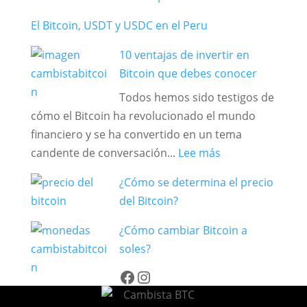
invertir
conocer
con
en
El Bitcoin, USDT y USDC en el Peru
Bitcoin
2025
10 ventajas de invertir en
paso
Bitcoin que debes conocer
a
paso
Todos hemos sido testigos de
cómo el Bitcoin ha revolucionado el mundo
financiero y se ha convertido en un tema
:
candente de conversación...
Lee más
10
¿Cómo se determina el precio
ventajas
del Bitcoin?
de
invertir
¿Cómo cambiar Bitcoin a
en
soles?
Bitcoin
Facebook
Instagram
que
debes