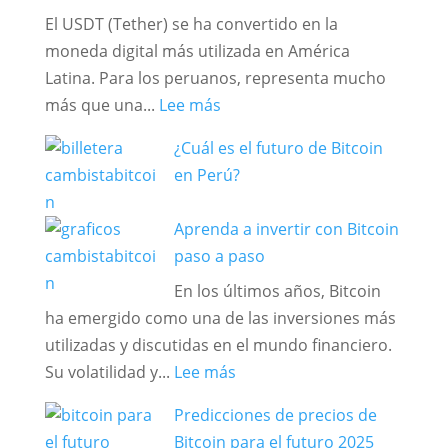
PERU
El USDT (Tether) se ha convertido en la
criptomonedas
moneda digital más utilizada en América
en
Latina. Para los peruanos, representa mucho
Perú?
:
más que una...
Lee más
Guía
¿Cuál es el futuro de Bitcoin
completa:
en Perú?
7
beneficios
Aprenda a invertir con Bitcoin
clave
paso a paso
del
En los últimos años, Bitcoin
USDT
ha emergido como una de las inversiones más
(Tether)
utilizadas y discutidas en el mundo financiero.
que
:
Su volatilidad y...
Lee más
todo
Aprenda
peruano
Predicciones de precios de
a
debería
Bitcoin para el futuro 2025