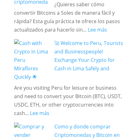
¿Quieres saber cómo
en
comisiones
convertir Bitcoins a Soles de manera fácil y
Lima
rápida? Esta guía práctica te ofrece los pasos
[2026]
:
actualizados para hacerlo sin...
Lee más
Cómo
🚀 Welcome to Peru, Tourists
convertir
and Businesspeople!
Criptomoned
Exchange Your Crypto for
y
Cash in Lima Safely and
Bitcoins
Quickly 🌟
a
Are you visiting Peru for leisure or business
Soles:
and need to convert your Bitcoin (BTC), USDT,
Guía
USDC, ETH, or other cryptocurrencies into
práctica
:
cash...
Lee más
y
🚀
actualizada
Como y donde comprar
Welcome
Criptomonedas y Bitcoin en
to