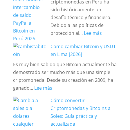
Soles
criptomonedas en Perú ha
en
sido históricamente un
Perú
desafío técnico y financiero.
de
Debido a las políticas de
Forma
:
protección al...
Lee más
Segura
Cómo
Como cambiar Bitcoin y USDT
y
cambiar
en Lima [2026]
al
saldo
Mejor
PayPal
Es muy bien sabido que Bitcoin actualmente ha
Tipo
a
demostrado ser mucho más que una simple
de
Bitcoin
criptomoneda. Desde su creación en 2009, ha
:
Cambio.
en
ganado...
Lee más
Como
Perú
Cómo convertir
cambiar
2026:
Criptomonedas y Bitcoins a
Bitcoin
Guía
Soles: Guía práctica y
y
Segura
actualizada
USDT
y