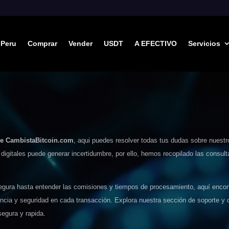
Peru
Comprar
Vender
USDT
A EFECTIVO
Servicios
de CambistaBitcoin.com
, aqui puedes resolver todas tus dudas sobre nuestr
digitales puede generar incertidumbre, por ello, hemos recopilado las consu
egura hasta entender las comisiones y tiempos de procesamiento, aquí encontr
ncia y seguridad en cada transacción. Explora nuestra sección de soporte y 
egura y rapida.