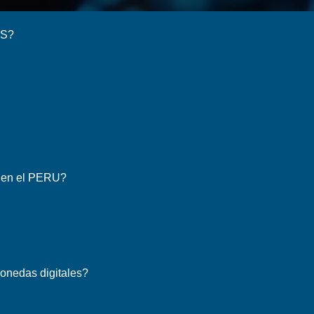
ES?
L en el PERU?
monedas digitales?