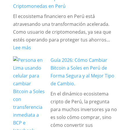
Perú:
Criptomonedas en Perú
Guía
El ecosistema financiero en Perú está
de
atravesando una transformación acelerada.
Gestión
Como usuario de criptomonedas, ya sea que
y
estés operando para proteger tus ahorros...
Cambio
:
Lee más
Seguro
Guía
Guía 2026: Cómo Cambiar
Maestra:
Bitcoin a Soles en Perú de
Cómo
Forma Segura y al Mejor Tipo
Optimizar
de Cambio.
y
En el dinámico ecosistema
Asegurar
cripto de Perú, la pregunta
tus
para muchos inversores ya no
Operaciones
es solo cómo comprar, sino
de
cómo convertir sus
Criptomonedas