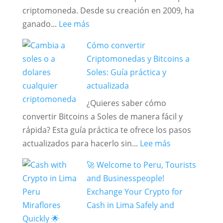
de
Bitcoin
criptomoneda. Desde su creación en 2009, ha
:
Cambio.
en
ganado...
Lee más
Como
Perú
Cómo convertir
cambiar
2026:
Criptomonedas y Bitcoins a
Bitcoin
Guía
Soles: Guía práctica y
y
Segura
actualizada
USDT
y
¿Quieres saber cómo
en
comisiones
convertir Bitcoins a Soles de manera fácil y
Lima
rápida? Esta guía práctica te ofrece los pasos
[2026]
:
actualizados para hacerlo sin...
Lee más
Cómo
🚀 Welcome to Peru, Tourists
convertir
and Businesspeople!
Criptomoned
Exchange Your Crypto for
y
Cash in Lima Safely and
Bitcoins
Quickly 🌟