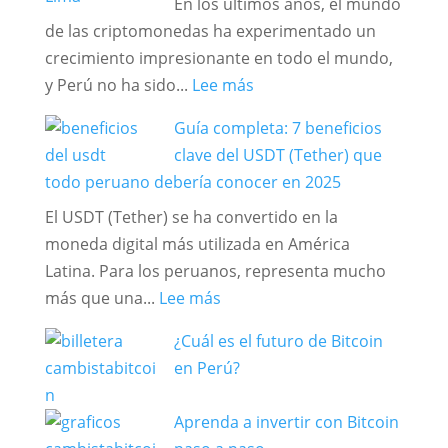
En los últimos años, el mundo
comprar
in
de las criptomonedas ha experimentado un
Criptomonedas
Lima
crecimiento impresionante en todo el mundo,
y
Safely
:
y Perú no ha sido...
Lee más
Bitcoin
and
¿Cómo
en
Quickly
Guía completa: 7 beneficios
y
Lima
🌟
clave del USDT (Tether) que
dónde
–
todo peruano debería conocer en 2025
comprar
PERU
El USDT (Tether) se ha convertido en la
criptomonedas
moneda digital más utilizada en América
en
Latina. Para los peruanos, representa mucho
Perú?
:
más que una...
Lee más
Guía
¿Cuál es el futuro de Bitcoin
completa:
en Perú?
7
beneficios
Aprenda a invertir con Bitcoin
clave