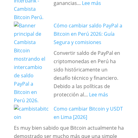
:
ganancias...
Lee más
en
Guía
Perú
2026:
Cómo cambiar saldo PayPal a
Cómo
Bitcoin en Perú 2026: Guía
Cambiar
Segura y comisiones
Bitcoin
a
Convertir saldo de PayPal en
Soles
criptomonedas en Perú ha
en
sido históricamente un
Perú
desafío técnico y financiero.
de
Debido a las políticas de
Forma
:
protección al...
Lee más
Segura
Cómo
Como cambiar Bitcoin y USDT
y
cambiar
en Lima [2026]
al
saldo
Mejor
PayPal
Es muy bien sabido que Bitcoin actualmente ha
Tipo
a
demostrado ser mucho más que una simple