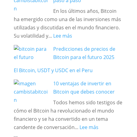
paso a paso
del
En los últimos años, Bitcoin
USDT
ha emergido como una de las inversiones más
(Tether)
utilizadas y discutidas en el mundo financiero.
que
:
Su volatilidad y...
Lee más
todo
Aprenda
peruano
Predicciones de precios de
a
debería
Bitcoin para el futuro 2025
invertir
conocer
con
en
El Bitcoin, USDT y USDC en el Peru
Bitcoin
2025
10 ventajas de invertir en
paso
Bitcoin que debes conocer
a
paso
Todos hemos sido testigos de
cómo el Bitcoin ha revolucionado el mundo
financiero y se ha convertido en un tema
:
candente de conversación...
Lee más
10