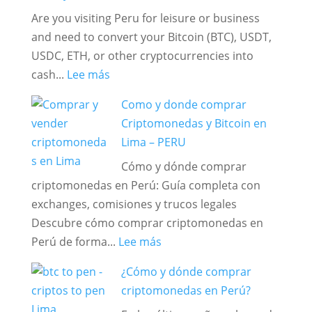
a
Are you visiting Peru for leisure or business
Soles:
and need to convert your Bitcoin (BTC), USDT,
Guía
USDC, ETH, or other cryptocurrencies into
práctica
:
cash...
Lee más
y
🚀
actualizada
Como y donde comprar
Welcome
Criptomonedas y Bitcoin en
to
Lima – PERU
Peru,
Cómo y dónde comprar
Tourists
criptomonedas en Perú: Guía completa con
and
exchanges, comisiones y trucos legales
Businesspeople!
Descubre cómo comprar criptomonedas en
Exchange
:
Perú de forma...
Lee más
Your
Como
Crypto
¿Cómo y dónde comprar
y
for
criptomonedas en Perú?
donde
Cash