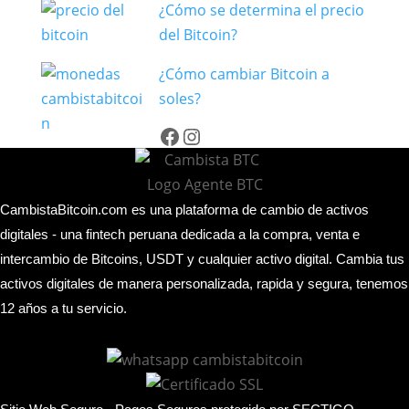
¿Cómo se determina el precio
ventajas
del Bitcoin?
de
invertir
¿Cómo cambiar Bitcoin a
en
soles?
Bitcoin
Facebook
Instagram
que
debes
conocer
CambistaBitcoin.com es una plataforma de cambio de activos
digitales - una fintech peruana dedicada a la compra, venta e
intercambio de Bitcoins, USDT y cualquier activo digital. Cambia tus
activos digitales de manera personalizada, rapida y segura, tenemos
12 años a tu servicio.